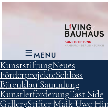
MENU
Kunststiftung
Neues
Förderprojekte
Schloss
Bärenklau
Sammlung
Künstlerförderung
East Side
Gallery
Stifter Maik Uwe Hin