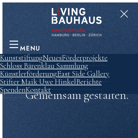
MENU
Kunststiftung
Neues
Förderprojekte
Schloss Bärenklau
Sammlung
Künstlerförderung
East Side Gallery
Gemeinsam fördern.
Stifter Maik Uwe Hinkel
Berichte
Spenden
Kontakt
Gemeinsam gestalten.