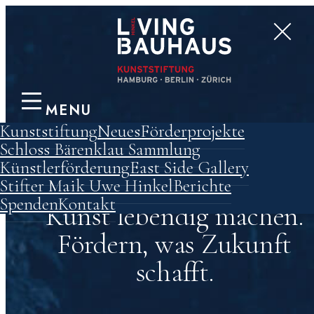
MENU
Kunststiftung
Neues
Förderprojekte
Schloss Bärenklau
Sammlung
Künstlerförderung
East Side Gallery
Unsere Förderprojekte:
Stifter Maik Uwe Hinkel
Berichte
Spenden
Kontakt
Kunst lebendig machen.
Fördern, was Zukunft
schafft.